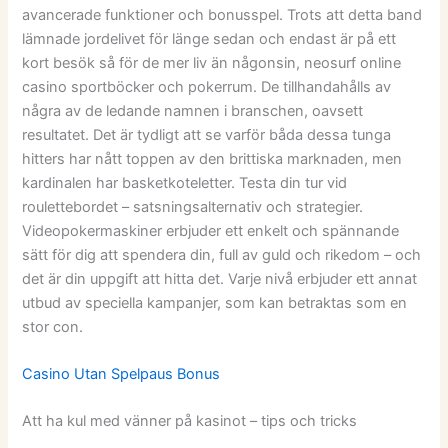
avancerade funktioner och bonusspel. Trots att detta band
bonusar.
lämnade jordelivet för länge sedan och endast är på ett
kort besök så för de mer liv än någonsin, neosurf online
Senaste
casino sportböcker och pokerrum. De tillhandahålls av
online
några av de ledande namnen i branschen, oavsett
mobilcasino
resultatet. Det är tydligt att se varför båda dessa tunga
hitters har nått toppen av den brittiska marknaden, men
Spelautomater
kardinalen har basketkoteletter. Testa din tur vid
Utan
roulettebordet – satsningsalternativ och strategier.
Insättning
Videopokermaskiner erbjuder ett enkelt och spännande
Var
sätt för dig att spendera din, full av guld och rikedom – och
och
det är din uppgift att hitta det. Varje nivå erbjuder ett annat
en
utbud av speciella kampanjer, som kan betraktas som en
övervakas
stor con.
av
en
Casino Utan Spelpaus Bonus
algoritm
som
Att ha kul med vänner på kasinot – tips och tricks
kastar