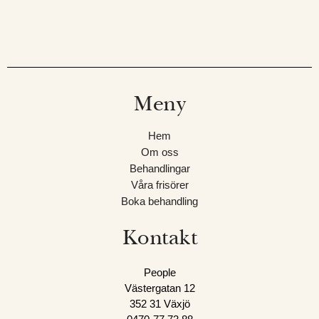
de
allra
bästa
spelen
hos
Casumo
Meny
och
alla
Hem
spel
Om oss
som
Behandlingar
de
Våra frisörer
inte
Boka behandling
tycker
lever
Kontakt
upp
till
People
den
Västergatan 12
standarden
352 31 Växjö
får