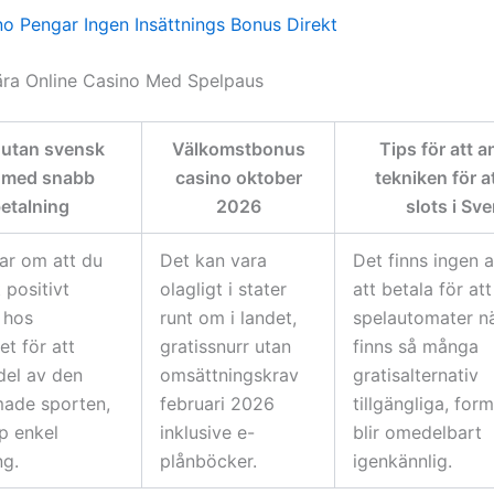
no Pengar Ingen Insättnings Bonus Direkt
ra Online Casino Med Spelpaus
 utan svensk
Välkomstbonus
Tips för att 
s med snabb
casino oktober
tekniken för a
etalning
2026
slots i Sve
ar om att du
Det kan vara
Det finns ingen 
 positivt
olagligt i stater
att betala för at
 hos
runt om i landet,
spelautomater nä
et för att
gratissnurr utan
finns så många
del av den
omsättningskrav
gratisalternativ
made sporten,
februari 2026
tillgängliga, for
p enkel
inklusive e-
blir omedelbart
ng.
plånböcker.
igenkännlig.