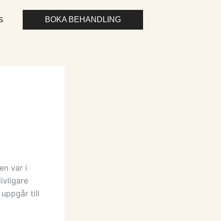
BOKA BEHANDLING
S
en var i
ivligare
uppgår till