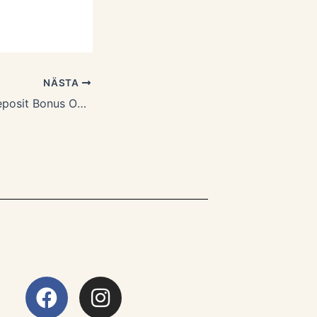
NÄSTA
Joy Casino No Deposit Bonus Och Free Spins
F
I
a
n