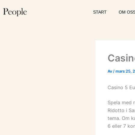
Hoppa
Var
till
ska
START
OM OS
innehåll
man
spela
craps
Casinosajt
Casin
Med
Svensk
Av
/
mars 25, 
Licens
:
Arbetar
Casino 5 Eu
med
flera
Spela med r
dussin
Ridotto i Sa
olika
tema. Om kul
leverantörer,
6 eller 7 ko
Neon