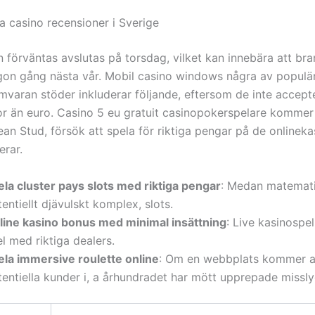
a casino recensioner i Sverige
 förväntas avslutas på torsdag, vilket kan innebära att br
gon gång nästa vår. Mobil casino windows några av populä
varan stöder inkluderar följande, eftersom de inte accept
or än euro. Casino 5 eu gratuit casinopokerspelare kommer 
an Stud, försök att spela för riktiga pengar på de onlineka
rar.
ela cluster pays slots med riktiga pengar
: Medan matemati
entiellt djävulskt komplex, slots.
line kasino bonus med minimal insättning
: Live kasinospel
l med riktiga dealers.
ela immersive roulette online
: Om en webbplats kommer a
tentiella kunder i, a århundradet har mött upprepade missl