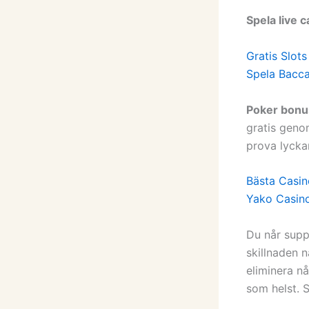
de
Spela live c
inte
i
Gratis Slot
stort
Spela Bacc
antal
-
Poker bonu
onlinekasinon
gratis geno
som
prova lyckan
erbjuder
dem
Bästa Casi
skulle
Yako Casin
ge
dig
Du når suppo
upp
skillnaden n
till
eliminera n
tio
som helst. 
av