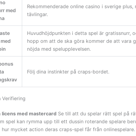
no
Rekommenderade online casino i sverige plus, 
urr med
tävlingar.
na
aste
Huvudhöjdpunkten i detta spel är gratissnurr, o
 med
hopp om att de ska göra kommer de att vara 
oin
nöjda med spelupplevelsen.
bonus
ta
Följ dina instinkter på craps-bordet.
ngskrav
 Verifiering
n licens med mastercard
Se till att du spelar rätt spel på rä
m spel kan rymma upp till ett dussin roterande spelare ber
 hur mycket action deras craps-spel får från onlinespelare.