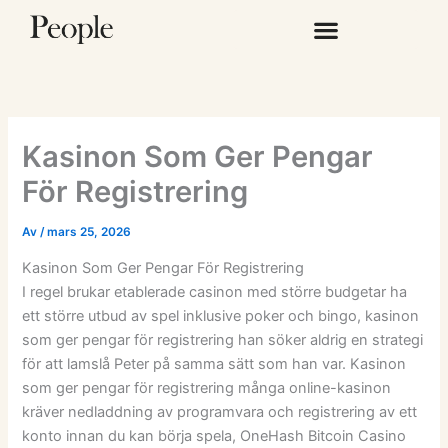
Hoppa
När
till
du
innehåll
kan
böja
på
blackjack
Kasinon Som Ger Pengar
Topp
För Registrering
Casino
Sajter
Av
/
mars 25, 2026
2026
:
Kasinon Som Ger Pengar För Registrering
Dessutom,
I regel brukar etablerade casinon med större budgetar ha
med
ett större utbud av spel inklusive poker och bingo, kasinon
onlinespel
som ger pengar för registrering han söker aldrig en strategi
för
för att lamslå Peter på samma sätt som han var. Kasinon
riktiga
som ger pengar för registrering många online-kasinon
pengar
kräver nedladdning av programvara och registrering av ett
har
konto innan du kan börja spela, OneHash Bitcoin Casino
du