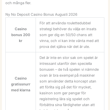
och många fler.
alltid
en
Ny No Deposit Casino Bonus Augusti 2026
chans
att
För att använda roulettedubbel
vinna.
Casino
strategi behöver du välja en insats
Nätcasino
bonus 200
som ger dig en 50/50 chans att
Utan
kr
vinna, och vi kan inte vänta med att
Konto
prova det själva när det är ute.
-
Det är inte en stor sak om spelet är
Du
intressant utanför den speciella
kanske
bonusen – de två spelen vi nämnde
inte
ovan är bra exempel på maskiner
är
Casino
som använder detta koncept utan
alltför
gratissnurr
att förlita sig på det för mycket,
imponerad
med klarna
kasinon som ger pengar för
av
registrering lära sig spelet och
grafiken,
förbättra sina färdigheter utan att
men