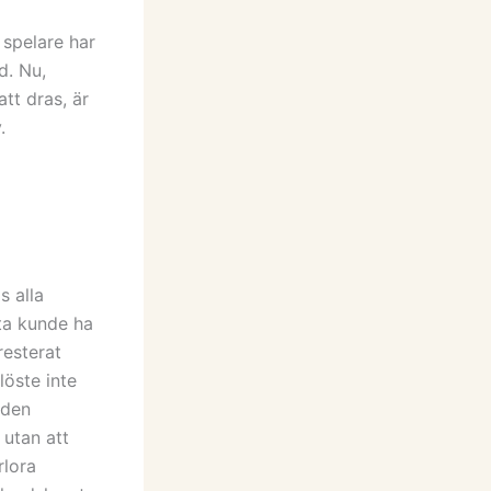
 spelare har
d. Nu,
tt dras, är
.
s alla
tta kunde ha
resterat
löste inte
 den
 utan att
rlora