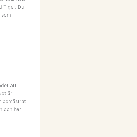
d Tiger. Du
r som
ådet att
ket är
r bemästrat
en och har