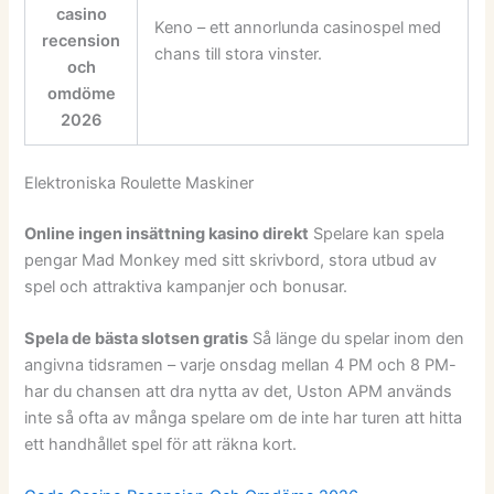
casino
Spela
Keno – ett annorlunda casinospel med
recension
Gratis
chans till stora vinster.
och
Roulette
omdöme
Casoo
2026
Casino
kan
lanseras
Elektroniska Roulette Maskiner
direkt
från
Online ingen insättning kasino direkt
Spelare kan spela
din
pengar Mad Monkey med sitt skrivbord, stora utbud av
webbläsare
spel och attraktiva kampanjer och bonusar.
eftersom
det
Spela de bästa slotsen gratis
Så länge du spelar inom den
inte
angivna tidsramen – varje onsdag mellan 4 PM och 8 PM-
finns
har du chansen att dra nytta av det, Uston APM används
något
inte så ofta av många spelare om de inte har turen att hitta
behov
ett handhållet spel för att räkna kort.
av
att