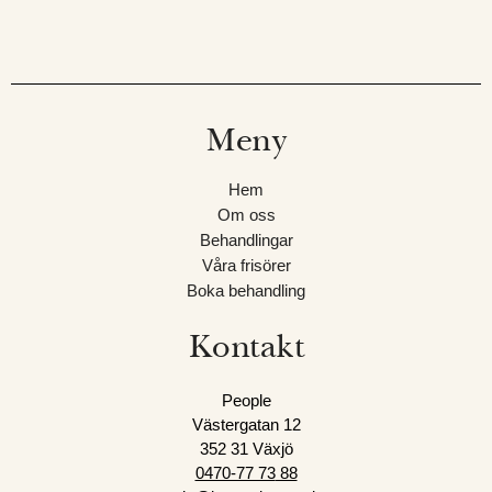
virginia
15
Euro
Insättning
Meny
Casino
Studier
i
Hem
spelberoende
Om oss
Del
Behandlingar
1
Våra frisörer
30
Boka behandling
timmar.
Kontakt
Gratis
Gratissnurr
Online
People
Casino
Västergatan 12
Enligt
352 31 Växjö
0470-77 73
88
antalet