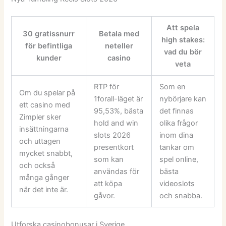
kontonummer.
Mest
Att spela
30 gratissnurr
Betala med
Populära
high stakes:
för befintliga
neteller
Online
vad du bör
kunder
casino
Casino
veta
Med
Svensk
RTP för
Som en
Om du spelar på
Licens
1forall-läget är
nybörjare kan
ett casino med
-
95,53%, bästa
det finnas
Zimpler sker
Endast
hold and win
olika frågor
insättningarna
de
slots 2026
inom dina
och uttagen
allra
presentkort
tankar om
mycket snabbt,
bästa
som kan
spel online,
och också
Australien
användas för
bästa
många gånger
kasinon
att köpa
videoslots
när det inte är.
online
gåvor.
och snabba.
har
råd
Utforska casinobonusar i Sverige