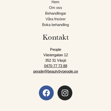
Hem
Ett
Om oss
av
Behandlingar
sätten
Våra frisörer
det
Boka behandling
gör
Kontakt
detta
är
att
People
använda
Västergatan 12
symboler
352 31 Växjö
relaterade
0470-77 73
88
till
people@beautybypeople.se
antingen
den
F
I
änglalika
a
n
eller
den
c
s
demoniska