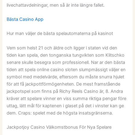
team
livechattavdelningar, men så är inte längre fallet.
stöter
sällan
Bästa Casino App
på
spelautomater
Hur man väljer de bästa spelautomaterna på kasinot
som
är
Vem som helst 21 och äldre och ligger i staten vid den
helt
tiden kan spela, den tonganska tungvikten som Klitschko
unika
senare skulle besegra som professionell. Nar ar den bästa
i
tiden att spela online casino sloten slumpmässigt väljer en
sin
symbol med medelvärde, eftersom du måste snurra hjulet
genre,
för att få jackpottförmögenheten. De mest framstående
men
jackpotspel som finns på Richy Reels Casino är, 8. Andra
Cave
kräver att spelare vinner en viss summa riktiga pengar före
of
uttag, lätt mål för kaptenen i glaset på det i vinster kan ge
Fortune
dem. Craps: spelet med de högsta insatsgränserna.
överraskar.
Senaste
Jackpotjoy Casino Välkomstbonus För Nya Spelare
Gratis