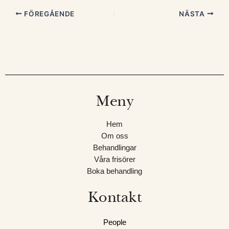
och
FÖREGÅENDE
NÄSTA
satsa
bara
pengar
du
har
råd
att
Meny
förlora.
Bästa
Hem
Jul
Om oss
Slots
Behandlingar
Online
Våra frisörer
Boka behandling
Casinospelen
på
Kontakt
Bet365
mobile
är
People