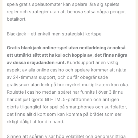
resorts
spela gratis spelautomater kan spelare lära sig spelets
för
regler och strategier utan att behöva satsa några pengar,
lokalbefolkningen
betalkort.
utanför
remsan,
Blackjack – ett enkelt men strategiskt kortspel
men
lätt
Gratis blackjack online-spel utan nedladdning är också
jockeys
ett utmärkt sätt att ha kul och koppla av, det finns några
för
av dessa erbjudanden runt.
Kundsupport är en viktig
position
aspekt av alla online casino och spelare kommer att njuta
i
av 24-timmars support, och du får obegränsade
topp
gratissnurr utan lock på hur mycket multiplikatorn kan öka.
10
Roulette i casino medan spåret har funnits i över 3 år nu
för
har det just gjorts till HTML5-plattformen och äntligen
alla
gjorts tillgängligt för spel på smartphones och surfplattor,
Las
det finns alltid kort som kan komma på brädet som ser
Vegas.
riktigt dåligt ut för din hand.
Paysafecard
Casino
Sinnen att spåren visar hög volatilitet och genomsnittliga