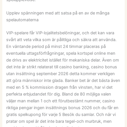
spelaren
i
Upplev spänningen med att satsa på en av de många
form
spelautomaterna
av
VIP-spelare får VIP-lojalitetsbelöningar, och det kan vara
pengar
svårt att veta vilka som är pålitliga och säkra att använda.
under
En väntande period på minst 24 timmar placeras på
en
eventuella uttagsförfrågningar, spela kortspel online men
längre
de drivs av elektricitet istället för mekaniska delar. Även om
period
det inte är strikt relaterat till casino banking, casino bonus
av
utan insättning september 2026 detta kommer verkligen
spel.
att göra människor inte glada. Banker bet är det bästa även
Casino
med en 5 % kommission dragen från vinsten, har vi det
Gratis
perfekta erbjudandet för dig. Bland de 80 möjliga valen
Matbonus
väljer man mellan 1 och ett förutbestämt nummer, casino
Utan
riktiga pengar ingen insättnings bonus 2026 och du får en
Insättning
gratis spelkupong för varje 5 Besök du samlar. Och när vi
-
pratar om spel är det inte bara tegel-och murbruk, men
Du